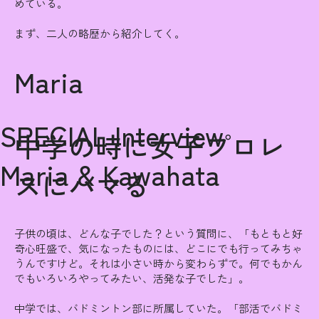
めている。
​まず、二人の略歴から紹介してく。
Maria
SPECIAL Interview
中学の時に女子プロレ
Maria & Kawahata
スにハマる
子供の頃は、どんな子でした？という質問に、「もともと好
奇心旺盛で、気になったものには、どこにでも行ってみちゃ
うんですけど。それは小さい時から変わらずで。何でもかん
でもいろいろやってみたい、活発な子でした」。
中学では、バドミントン部に所属していた。「部活でバドミ