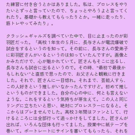
た練習に付き合うとかはありました。私は、プロレスをやり
たいとずっと言っていたので、ちょっとやろうよと言ってく
れたり。基礎から教えてもらったりとか。一緒に走ったり、
筋トレやってみたり」。
クラッシュギャルズを調べていた中で、目に止まったのが彩
羽匠だった。「高校１年生の５月に、長与さんが電流爆破で
試合をするというのを知って。その前に、長与さんの愛弟子
に彩羽匠さんがいるというのは知っていたんですが。画像と
かみただけで、心が魅かれていて。匠さんもそこに出るし、
長与さんも試合に出るというので。その時、“最初で最後か
もしれない”と直感で思ったので、お父さんと観戦に行きま
した。それで、匠さんに一目惚れ。それまで、芸能人すら、
この人好きという推しがいなかったんですけど。初めて推し
というものができました。自分の心の中に、何とも言えない
ような。これをするという気持ちが芽生えて。この人と同じ
リングに立ちたいと思い、絶対にプロレスラーになると。そ
こからはブレませんでした。高校３年間はファンとして、行
けるところには全部行って追っかけをしてました。匠さんが
出れば、いろんな団体も行ってました。授業中に紙テープを
巻いて。ポートレートにサインを書いてもらったら、それを