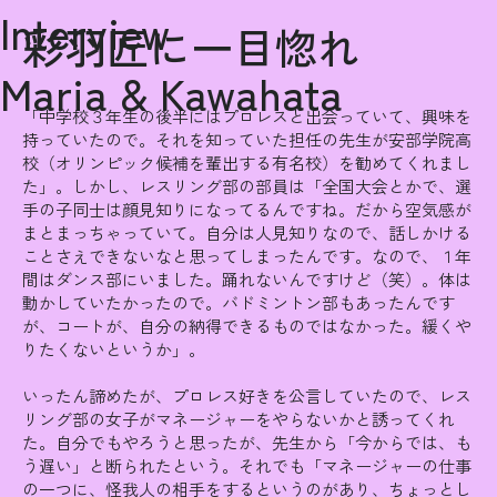
Interview
彩羽匠に一目惚れ
Maria & Kawahata
「中学校３年生の後半にはプロレスと出会っていて、興味を
持っていたので。それを知っていた担任の先生が安部学院高
校（オリンピック候補を輩出する有名校）を勧めてくれまし
た」。しかし、レスリング部の部員は「全国大会とかで、選
手の子同士は顔見知りになってるんですね。だから空気感が
まとまっちゃっていて。自分は人見知りなので、話しかける
ことさえできないなと思ってしまったんです。なので、１年
間はダンス部にいました。踊れないんですけど（笑）。体は
動かしていたかったので。バドミントン部もあったんです
が、コートが、自分の納得できるものではなかった。緩くや
りたくないというか」。
いったん諦めたが、プロレス好きを公言していたので、レス
リング部の女子がマネージャーをやらないかと誘ってくれ
た。自分でもやろうと思ったが、先生から「今からでは、も
う遅い」と断られたという。それでも「マネージャーの仕事
の一つに、怪我人の相手をするというのがあり、ちょっとし