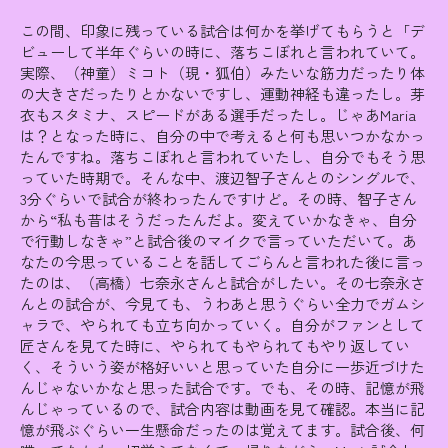
この間、印象に残っている試合は何かを挙げてもらうと「デ
ビューして半年ぐらいの時に、落ちこぼれと言われていて。
実際、（神童）ミコト（現・狐伯）みたいな筋力だったり体
の大きさだったりとかないですし、運動神経も違ったし。芽
衣もスタミナ、スピードがある選手だったし。じゃあMaria
は？となった時に、自分の中で考えると何も思いつかなかっ
たんですね。落ちこぼれと言われていたし、自分でもそう思
っていた時期で。そんな中、渡辺智子さんとのシングルで、
3分ぐらいで試合が終わったんですけど。その時、智子さん
から“私も昔はそうだったんだよ。変えていかなきゃ、自分
で行動しなきゃ”と試合後のマイクで言っていただいて。あ
なたの今思っていることを話してごらんと言われた後に言っ
たのは、（高橋）七奈永さんと試合がしたい。その七奈永さ
んとの試合が、今見ても、うわあと思うぐらい全力でガムシ
ャラで、やられても立ち向かっていく。自分がファンとして
匠さんを見てた時に、やられてもやられてもやり返してい
く、そういう姿が格好いいと思っていた自分に一歩近づけた
んじゃないかなと思った試合です。でも、その時、記憶が飛
んじゃっているので、試合内容は動画を見て確認。本当に記
憶が飛ぶぐらい一生懸命だったのは覚えてます。試合後、何