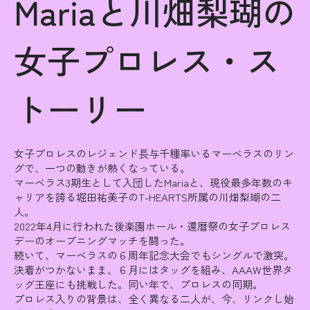
Mariaと川畑梨瑚の
女子プロレス・ス
トーリー
女子プロレスのレジェンド長与千種率いるマーベラスのリン
グで、一つの動きが熱くなっている。
マーベラス3期生として入団したMariaと、現役最多年数のキ
ャリアを誇る堀田祐美子のT-HEARTS所属の川畑梨瑚の二
人。
2022年4月に行われた後楽園ホール・還暦祭の女子プロレス
デーのオープニングマッチを闘った。
続いて、マーベラスの６周年記念大会でもシングルで激突。
決着がつかないまま、６月にはタッグを組み、AAAW世界タ
ッグ王座にも挑戦した。同い年で、プロレスの同期。
プロレス入りの背景は、全く異なる二人が、今、リンクし始