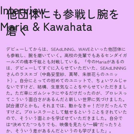
Interview
他団体にも参戦し腕を
Maria & Kawahata
磨く
デビューしてからは、SEAdLINNG、WAVEといった他団体に
も参戦し、腕を磨いていく。高校の先輩でもあるセンダイガ
ールズの橋本千紘とも対戦している。「今のMariaがあるの
は、デビューしてすぐに入らせていただいた、SEAdLINNNG
さんのラスエゴ（中島安里紗、真琴、朱崇花らのユニッ
ト）。自分にとっての初めてのユニットで、ちょいワルじゃ
ないですけど、結構、生意気なことをやらせていただきまし
た。ただ単にガムシャラにやるだけだったのが、プロレスっ
てこういう面白さがあるんだと新しい世界に気づけました。
試合運びとかも。それまでは、動かなきゃ！だけだったんで
すけど。プロレスラーとして魅せるということをされていた
ので、そういう面とかを学ばせていただきました。自分で
は“決めてた”つもりでも、映像を見たら“一瞬”だったりと
か、そういう差があるんだというのも学びました」。