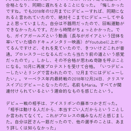
合格となり、同期に遅れをとることになった。「悔しかった
ですね。でも2018年の12月までにデビューすれば、同期にな
れると言われていたので、絶対そこまでにデビューしてやる
よと思っていました。自分は不器用だったので、回転運動が
できなかったんです。だから時間がちょっとかかった。で
も、ガイアガールズという動画（長与がガイアという団体を
率いていた頃のドキュメンタリー映画）がYoutubeに上がっ
てるんですけど、それを見ていたので、きついけどこれが普
通。プロレスラーになるんだったら当たり前の道という感覚
だったので」。しかし、その不合格が思わぬ奇跡を呼ぶこと
になる。10月に再度プロテストを受けて合格。「いつデビュ
ーしたいとリングで言われたので、12月までにはデビューし
たい」。マーベラス年内最終戦の2018年12月24日、クリスマ
スイブにデビューとなったのだ。名前もMaria。すべてが関
連付けられているという運命的なものを感じたという。
デビュー戦の相手は、アイスリボンの藤本つかさだった。
「相手は動ける人だから、本当すごい人だからということし
か言われてなくて。これがプロレスの痛みなんだと感じまし
た。自分は匠さん一筋だったので、他の選手のことは、あま
り詳しくは知らなかった」