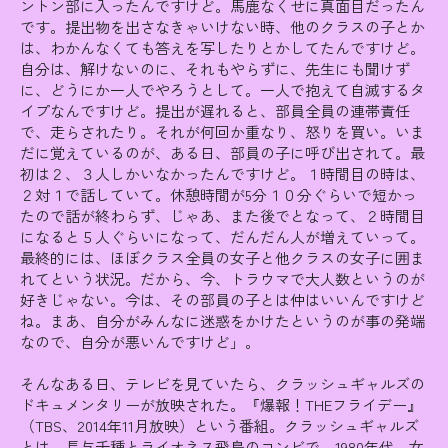
ントン部に入ったんですけど。馬鹿なくせに真面目だったん
です。提出物を出さなきゃいけない時、他のクラスの子とか
は、わかんなくても答えを写したりとかしてたんですけど。
自分は、解けないのに、それもやらずに、先生にも聞けず
に、どうにか一人でやろうとして。一人で抱えて自滅するタ
イプなんですけど。提出が遅れると、部員全員の連帯責任
で、走らされたり。それが何回か重なり、怒りを買い。いま
だに覚えているのが、ある日、部員の子に呼び出されて。最
初は２、３人しかいなかったんですけど。１時間目の時は、
２対１で話していて。休憩時間が5分１０分ぐらいで短かっ
たので話が終わらず、じゃあ、また後でとなって、２時間目
になると５人ぐらいになって、だんだん人が増えていって。
最終的には、ほぼクラス全員の女子と他クラスの女子に囲ま
れてという状況。だから、今、トラウマで大人数というのが
好きじゃない。今は、その部員の子とは仲はいいんですけど
ね。まあ、自分がみんなに迷惑をかけたというのが事の発端
なので、自分が悪いんですけど」。
そんなある日、テレビを見ていたら、クラッシュギャルズの
ドキュメンタリーが放映された。『爆報！THEフライデー』
（TBS、2014年11月放映）という番組。クラッシュギャルズ
とは、長与千種とライオネス飛鳥のコンビで、1980年代、女