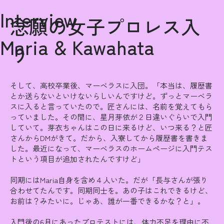
Interview
念願の女子プロレス入
Maria & Kawahata
り
そして、高校卒業後、マーベラスに入団。「本当は、履歴書
とか送らないといけないらしいんですけど。ずっとマーベラ
スに入ると言っていたので。匠さんには、名前を覚えてもら
っていました。その間に、星月芽依が２日違いぐらいで入門
していて。芽衣ちゃんはこの日に来るけど、いつ来る？と匠
さんからDMがきて。だから、入寮してから履歴書を書きま
した。最近になって、マーベラスのホームページに入門テス
トという項目が追加されたんですけど」
同期にはMaria自身を含め４人いた。だが「長与さんが張り
合わせてたんです。同期同士を。あの子はこれできるけど、
お前は？みたいに。じゃあ、誰が一番できるかな？と」。
入門後の6月にあったプロテストには、体力不足を理由に不