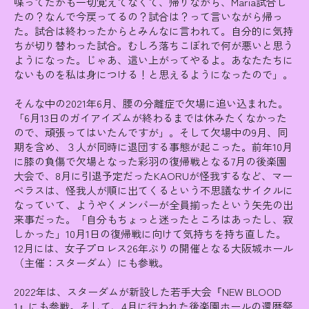
喋ってたかも一切覚えてなくて、帰りながら、Maria試合し
たの？なんで今戻ってるの？試合は？って言いながら帰っ
た。試合は終わったからとみんなに言われて。自分的に気持
ちが切り替わった試合。むしろ落ちこぼれで何が悪いと思う
ようになった。じゃあ、這い上がってやるよ。あなたたちに
ないものを私は身につける！と思えるようになったので」。
そんな中の2021年6月、腰の分離症で欠場に追い込まれた。
「6月13日のガイアイズムが終わるまでは休みたくなかった
ので、頑張ってはいたんですが」。そして欠場中の9月、同
期を含め、３人が同時に退団する事態が起こった。前年10月
に膝の負傷で欠場となった彩羽の復帰戦となる7月の後楽園
大会で、8月に引退予定だったKAORUが怪我するなど、マー
ベラスは、怪我人が順に出てくるという不思議なサイクルに
なっていて、ようやくメンバーが全員揃ったという矢先の出
来事だった。「自分もちょっと迷ったところはあったし、寂
しかった」10月1日の復帰戦に向けて気持ちを持ち直した。
12月には、女子プロレス26年ぶりの開催となる大阪城ホール
（主催：スターダム）にも参戦。
2022年は、スターダムが新設した若手大会『NEW BLOOD
1』にも参戦。そして、4月に行われた後楽園ホールの還暦祭