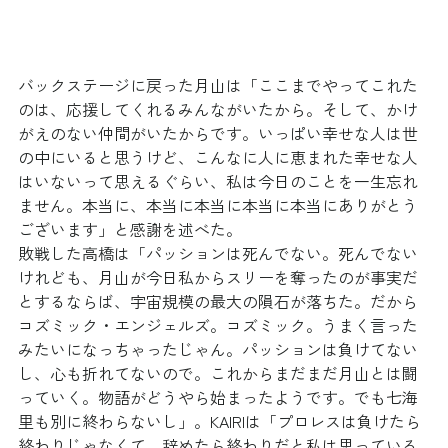
バックステージに戻った月山は「ここまでやってこれた
のは、応援してくれるみんながいたから。そして、かけ
がえのない仲間がいたからです。いっぱい幸せな人は世
の中にいると思うけど、こんなに人に恵まれた幸せな人
はいないって思えるぐらい、私は今日のことを一生忘れ
ません。本当に、本当に本当に本当に本当にありがとう
ございます」と感謝を述べた。
敗戦した高橋は「パッションは死んでない。死んでない
けれども、月山が今日私からスリーを奪ったのが事実だ
とするならば、宇宙規模の最大の隕石が落ちた。だから
コズミック・エンジェルズ。コズミック。うまく言った
みたいになっちゃったじゃん。パッションは負けてない
し、心も折れてないので。これからまだまだ月山とは闘
っていく。物語がどうやら始まったようです。でも七海
里も別に終わらないし」。KAIRIは「プロレスは負けたら
終わりじゃなくて、辞めたら終わりだと私は思っている