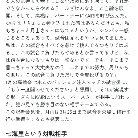
る人の気持ちを無下にしないために必ず勝って、それが
できなかったらやめる？　ふざけんなよ」と自論を展
開。そして、高橋は、パートナーにKAIRIを呼び込んだ。
KAIRIは「ちょっと巻き込まれた感はあるんだけども、私
もちょっと月山さんとは似てるというか、シンパシー感
じるところはあって、試合は見れるやつは見てました。
私は、どの試合もすべてを懸けて挑んでるつもりではあ
るし、この試合に負けたらやめるとか言ってるけど、私
は踏み台になるつもりは一切ないです。でも、そこまで
言っちゃって大丈夫なの？　これまでの努力、周りから
の助け。この試合に負けただけで全部投げるの？」
1月の高橋奈七永とのパッション注入マッチの試合後に、
「もう一度闘わせてください」と懇願し、それが実現す
る形。さらにKAIRIというスーパースターが相手に加わっ
た。誰が見ても勝ち目のない相手チームである。
この記者会見後、月山は3月25日まで試合を欠場し修行を
行い準備をするとも発表した。
七海里という対戦相手