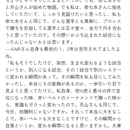
ちょっとモヤモヤしたままというか。でも、奈七永さん
と月山さんが始めた物語。でも私は、奈七永さんに指名
していただいて、しっかり見届けたいと思ったし、私も
奈七永さんと同じで、どんな選手とも真剣に、プロレス
で勝ちを目指してる選手とは正々堂々、全力で向き合お
うと思っていたので。その想いがぶち込まれた試合にな
ったんじゃないかとは思います」
---KAIRさん自身も最初の１、2年は苦労されてましたよ
ね。
「私もそうでしたけど、突然、生まれ変わるような試合
というか、別人になる試合、その１試合で別のレスラー
に変われる瞬間があって。その瞬間を私も目にしてみた
かったし、本当にその度胸があるのか、一歩引いた目で
見ようと思ってたけど。私自身、世IV虎と悪斗の件で空
位になった時、赤いベルトのトーナメントで勝った時か
ら、意識もガラっと変わったので。月山さんも同じで、
今日、初勝利じゃないですか。それって本当に大きなこ
とで。赤いベルトも大きなことですけど、その瞬間から
自覚というか、変わる瞬間になると思いますから。大事