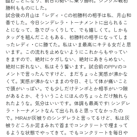
臨むことになり、前日の勢いに乗り勝利。シングル戦初
勝利もものにした。
試合後の月山は「レディ・Cの初勝利の相手は私、月山和
香でした。今日シンデレラ・トーナメントに出られるこ
とになって、急でびっくりして、でも嬉しくて。しかも
タッグを組んだこともある、初勝利の相手になってしま
ったレディ・Cに勝てた。私はいま最高にキテる女だと思
います。この流れを止めないようにこれからもやってい
きますので、絶対にケガしない、絶対にあきらめない、
絶対に折れない、私はそう誓います。試合前のPPVのコ
メントで言ったんですけど、まだちょっと実感が沸かな
くて。実感が沸かないままの今日、そして体が痛いこと
で頭がいっぱい。でも少しだけテンポとか相手がいつ隙
があるとか、そういうことにほんのちょっとだけ触れら
れたような。気分はいいです。体調も最高です! シンデレ
ラ・トーナメントなんて出られると思ってなかったの
で。MIRAIが灰被りのシンデレラと言ってるけど、私は灰
被りどころか泥まみれで首までコンクリートで埋まって
るような状態でやってきて。でもコンクリートを毎日や