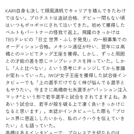
KAIRI自身も決して順風満帆でキャリアを積んできたわけ
ではない。プロテストは追試合格、デビュー間もない頃
はいつもボコボコにされて泣いてきた。初めて獲得した
ベルトもパートナーの怪我で返上。飛躍のきっかけは
TBSテレビの「日立 世界・ふしぎ発見!」の一般募集での
オーディション合格。メキシコ遠征が叶い、翌年には高
橋とのコンビでタッグ王座を獲得。しかし、ずっと周囲
との才能の差を感じコンプレックスを持っていた。しか
し「人と比べない」という思考にチェンジしてから意識
が変わっていった。IWGP女子王座を獲得した試合後イン
タビューでも「上の選手だけでなく伸び悩んでる選手と
もやりたい。今まさに高橋奈七永選手が“パッション注入
マッチ”という形で若手選手と試合をされてますよね。あ
あいう試合は、若手が殻を破る上で凄く良いきっかけに
なると思います」。本誌がインタビューした際も「プロ
レス界に恩返ししたいから、私のノウハウを伝えていき
たい」とも語っていた。
高橋はあるインタビューで、プロレスで大切なものは