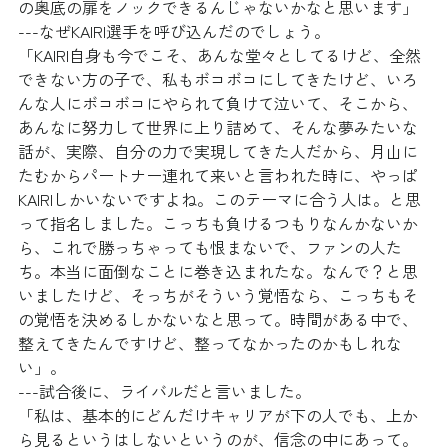
の奥底の扉をノックできるんじゃないかなと思います」
---なぜKAIRI選手を呼び込んだのでしょう。
「KAIRI自身も今でこそ、あんな堂々としてるけど、全然
できない方の子で、私もボコボコにしてきたけど、いろ
んな人にボコボコにやられて負けて泣いて、そこから、
あんなに努力して世界に上り詰めて、そんな夢みたいな
話が、実際、自分の力で実現してきた人だから、月山に
たむからパートナー連れて来いと言われた時に、やっぱ
KAIRIしかいないですよね。このテーマに合う人は。と思
って指名しました。こっちも負けるつもりなんかないか
ら、これで勝っちゃっても恨まないで、ファンの人た
ち。本当に面倒なことに巻き込まれたな。なんで？と思
いましたけど、そっちがそういう覚悟なら、こっちもそ
の覚悟を決めるしかないなと思って。時間がある中で、
整えてきたんですけど、整ってなかったのかもしれな
い」。
---試合後に、ライバルだと言いました。
「私は、基本的にどんだけキャリアが下の人でも、上か
ら見るというはしないというのが、信念の中にあって。