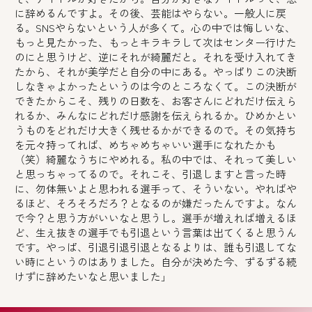
に辞めるんですよ。その後、芸能はやらない。一般人に戻
る。SNSやらないという人が多くて。心の中では悔しいな、
もっと見たかった、もっとキラキラして次はセンター行けた
のにと思うけど、逆にそれが綺麗だと。それを受け入れてき
たから、それが美学だと自分の中にある。やっぱりこの決断
しなきゃよかったというのは今のところなくて。この決断が
できたからこそ、残りの日数を、お客さんにどれだけ伝えら
れるか、みんなにどれだけ感謝を伝えられるか。ひめかとい
うものをどれだけ大きく残せるかができるので。その気持ち
を元々持ってれば、めちゃめちゃいい選手になれたかも
（笑）綺麗なうちにやめれる。私の中では、それって美しい
と思っちゃってるので。それこそ、引退しますと言った時
に、勿体無いよと思われる選手って、そういない。やればや
るほど、そろそろだろ？となるのが嫌だったんですよ。なん
で今？と思う方がいいなと思うし。選手が増えれば増えるほ
ど、生え抜きの選手でも引退という言葉は出てくると思うん
です。やっぱ、引退引退引退となるよりは、誰も引退してな
い時にというのはありました。自分が決めた今、ずるずる続
けずに辞めたいなと思いました」