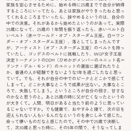
家族を安心させるために、始める時に25歳までで自分が納得
するところにいってたら、あとは家族がやりきったねと思っ
てくれるところまでいったら、辞やめるというのは、自分の
中での決意。それがあるから始めたというのがあって。実際
25歳になって、25歳の１年間を振り返ったら、赤いベルト白
いベルト（赤＝ワールド・オブ・スターダム王座。白＝ワン
ダー・オブ・スターダム王座）、落としてしまったんです
が、アーティスト（オブ・スターダム王座）のベルトを持っ
ていたし、ゴッデスのベルトに挑戦したり、IWGP女子王座
決定トーナメントのDDM（ひめかがメンバーのユニット名＝
ドンナ・デル・モンド）のユニットの選抜に選ばれたりと
か、普通の人が経験できないような1年を過ごしたなと思っ
ていて。でも、それが自分の中でのピークとどこかで感じて
しまって。どこか大事なところで成果が出ない。大事なとこ
ろで、失敗してしまう。というところが自分の弱さ、甘さな
のかなと思うのと。あと25歳の時に父が亡くなったというの
が大きくて。人間、明日があると当たり前のように思ってい
るじゃないですか。でも健康で、おやすみと寝て、次の日を
迎えられない人もいるんだなというのを身にしみて感じた。
命って儚いものだなと感じたので。その中で25歳で決断し
て、次30歳と思った時に、その5年の間で、そうなってしま