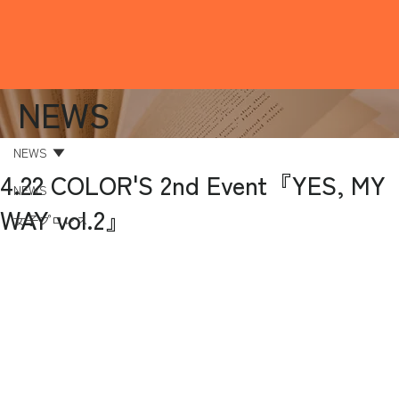
NEWS
NEWS
4.22 COLOR'S 2nd Event『YES, MY
NEWS
WAY vol.2』
女子プロレス