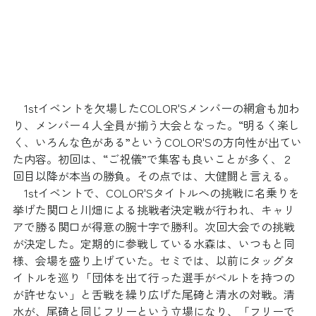
　1stイベントを欠場したCOLOR'Sメンバーの網倉も加わ
り、メンバー４人全員が揃う大会となった。“明るく楽し
く、いろんな色がある”というCOLOR'Sの方向性が出てい
た内容。初回は、“ご祝儀”で集客も良いことが多く、２
回目以降が本当の勝負。その点では、大健闘と言える。
　1stイベントで、COLOR'Sタイトルへの挑戦に名乗りを
挙げた関口と川畑による挑戦者決定戦が行われ、キャリ
アで勝る関口が得意の腕十字で勝利。次回大会での挑戦
が決定した。定期的に参戦している水森は、いつもと同
様、会場を盛り上げていた。セミでは、以前にタッグタ
イトルを巡り「団体を出て行った選手がベルトを持つの
が許せない」と舌戦を繰り広げた尾𥔎と清水の対戦。清
水が、尾𥔎と同じフリーという立場になり、「フリーで