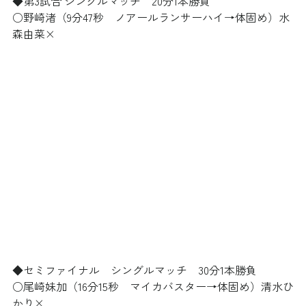
◆第3試合 シングルマッチ　20分1本勝負
○野崎渚（9分47秒　ノアールランサーハイ→体固め）水
森由菜×
◆セミファイナル　シングルマッチ　30分1本勝負
○尾崎妹加（16分15秒　マイカバスター→体固め）清水ひ
かり×