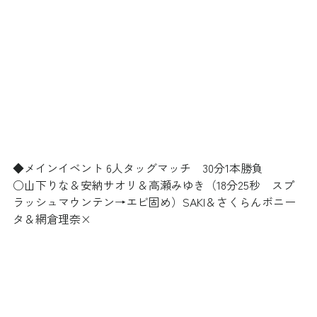
◆メインイベント 6人タッグマッチ　30分1本勝負
○山下りな＆安納サオリ＆高瀬みゆき（18分25秒　スプ
ラッシュマウンテン→エビ固め）SAKI＆さくらんボニー
タ＆網倉理奈×