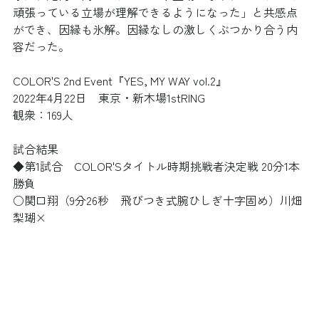
頑張っている立場が理解できるようになった」と共感点
ができ、因縁も氷解。因縁なしの激しくぶつかり合う内
容だった。
COLOR'S 2nd Event『YES, MY WAY vol.2』 
2022年4月22日　東京・新木場1stRING
観衆：169人
試合結果
◆第1試合　COLOR'Sタイトル時期挑戦者決定戦 20分1本
勝負
○関口翔（9分26秒　飛びつき式腕ひしぎ十字固め）川畑
梨瑚×