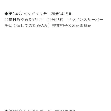
◆第2試合 タッグマッチ　20分1本勝負
○笹村あやめ＆谷もも（14分48秒　ドラゴンスリーパー
を切り返しての丸め込み）櫻井裕子×＆花園桃花