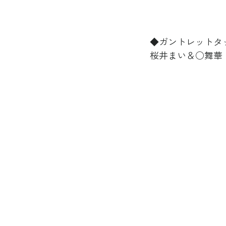
◆ガントレットタッ
桜井まい＆○舞華（