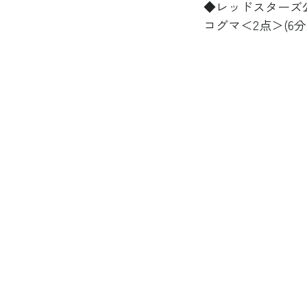
◆レッドスターズ公
コグマ＜2点＞(6