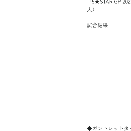
『5★STAR GP 
人）
試合結果
◆ガントレットタッ