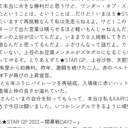
て本当に大きな勝利だと思うけど、ワンダー・オブ・ス
たということは。ということは…だけど！いまは５★STA
たいますぐ再挑戦なんて私は先走らねえよ。けど！この
タージで出た言葉は晴らせるほど軽いもんじゃねえんだ
オンの上谷が泣いてんだよ。いままで８人挑戦してきた
動なんだと思ってるんだよ、ふざけんなって話だよ。で
ていない。上谷のお豆腐メンタルがズタボロになるぐら
てやるぞ。とりあえず５★STAR GP、上谷沙弥、天
林下が再びの上昇宣言。
つぽいと６年ぶりにパイレーツを再結成。入場後に赤いハッ
退場と仲の良さが溢れていた。
RIさんにいまの自分を知ってもらって、本当は私もKAIR
ちで今日は闘いました。いつかシングルできるように頑
5★STAR GP 2022～開幕戦DAY2～』