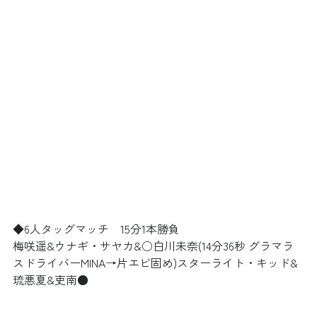
◆6人タッグマッチ　15分1本勝負
梅咲遥&ウナギ・サヤカ&○白川未奈(14分36秒 グラマラ
スドライバーMINA→片エビ固め)スターライト・キッド&
琉悪夏&吏南●