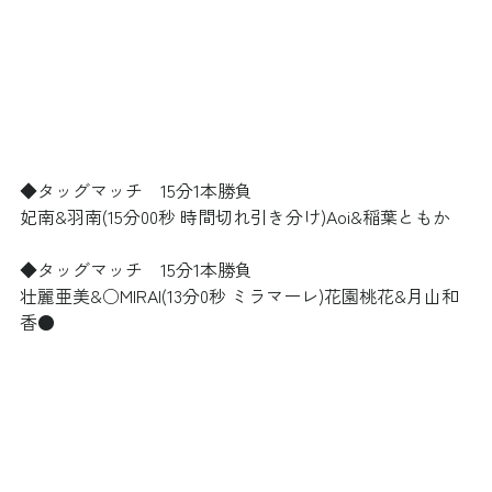
◆タッグマッチ　15分1本勝負
妃南&羽南(15分00秒 時間切れ引き分け)Aoi&稲葉ともか
◆タッグマッチ　15分1本勝負
壮麗亜美&○MIRAI(13分0秒 ミラマーレ)花園桃花&月山和
香●