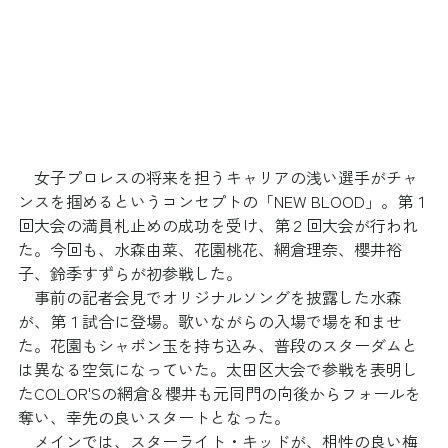
　女子プロレスの将来を担うキャリアの浅い選手がチャ
ンスを掴めるというコンセプトの「NEW BLOOD」。第１
回大会の満員札止めの成功を受け、第２回大会が行われ
た。今回も、水森由菜、花園桃花、網倉理奈、櫻井裕
子、鈴季すずらが初参戦した。
　事前の記者会見でオリジナルソングを披露した水森
が、第１試合に登場。歌いながらの入場で場を和ませ
た。花園もシャボン玉を持ち込み、普段のスターダムと
は異なる空気になっていた。太田区大会で参戦を表明し
たCOLOR'Sの網倉＆櫻井も元同門の向後からフォールを
奪い、幸先の良いスタートとなった。
　メインでは、スターライト・キッドが、相性の良い梅