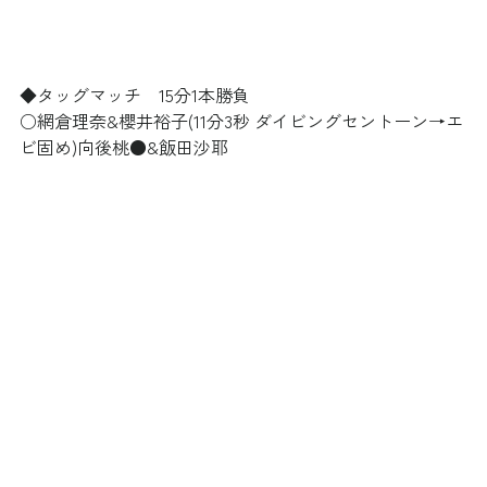
◆タッグマッチ　15分1本勝負
○網倉理奈&櫻井裕子(11分3秒 ダイビングセントーン→エ
ビ固め)向後桃●&飯田沙耶