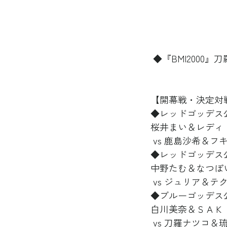
 ◆『BMI200
【開幕戦・決定対
◆レッドゴッデス
桜井まい＆レディ
 vs 鹿島沙希＆
◆レッドゴッデス
中野たむ＆なつぽい《
 vs ジュリア＆
◆ブルーゴッデス
白川美奈＆ＳＡＫＩ《
 vs 刀羅ナツコ＆琉