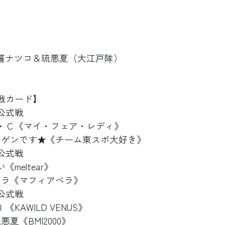
0』刀羅ナツコ＆琉悪夏（大江戸隊）
戦カード】
公式戦
・Ｃ《マイ・フェア・レディ》
フキゲンです★《チーム東スポ大好き》
公式戦
meltear》
テクラ《マフィアベラ》
公式戦
KAWILD VENUS》
悪夏《BMI2000》