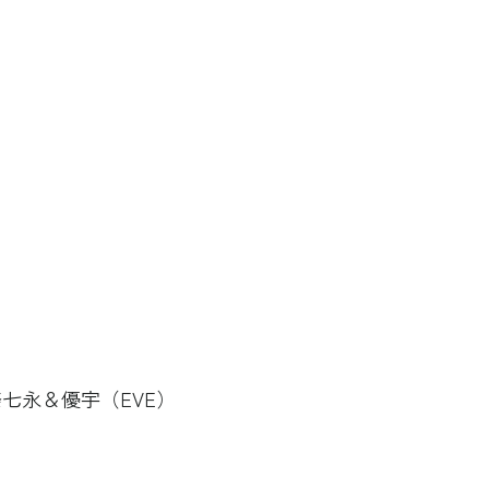
橋奈七永＆優宇（EVE）