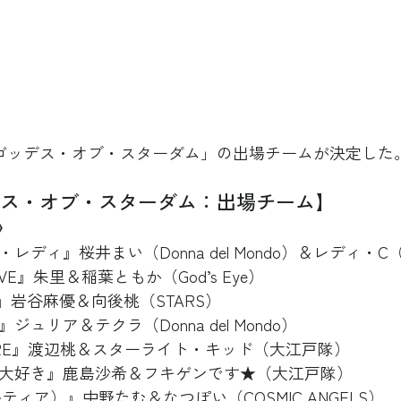
「ゴッデス・オブ・スターダム」の出場チームが決定した
デス・オブ・スターダム：出場チーム】
》
ディ』桜井まい（Donna del Mondo）＆レディ・C（Que
RAVE』朱里＆稲葉ともか（God’s Eye）
ock』岩谷麻優＆向後桃（STARS）
ジュリア＆テクラ（Donna del Mondo）
DESIRE』渡辺桃＆スターライト・キッド（大江戸隊）
ポ大好き』鹿島沙希＆フキゲンです★（大江戸隊）
（メルティア）』中野たむ＆なつぽい（COSMIC ANGELS）