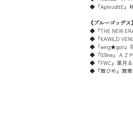
 ◆『AphroditE
《ブルーゴッデス
 ◆『THE NEW 
 ◆『KAWILD V
 ◆『wing★gor
 ◆『02line』ＡＺ
 ◆『FWC』葉月＆
 ◆『舞ひめ』舞華＆ひ