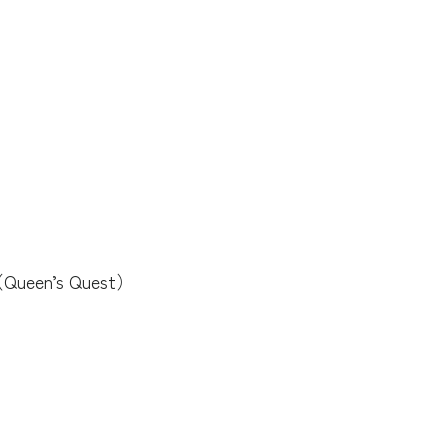
。
en’s Quest）