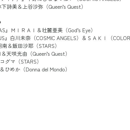
』林下詩美＆上谷沙弥（Queen’s Quest）
》
ERAS』ＭＩＲＡＩ＆壮麗亜美（God’s Eye）
ENUS』白川未奈（COSMIC ANGELS）＆ＳＡＫＩ（COLOR
i』羽南＆飯田沙耶（STARS）
Ｍ＆天咲光由（Queen’s Quest）
コグマ（STARS）
めか（Donna del Mondo）