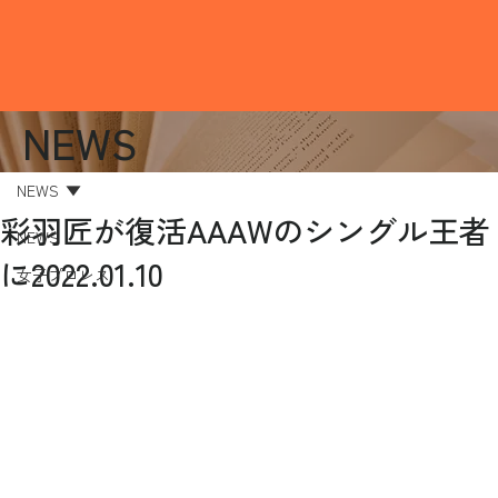
NEWS
NEWS
彩羽匠が復活AAAWのシングル王者
NEWS
に2022.01.10
女子プロレス