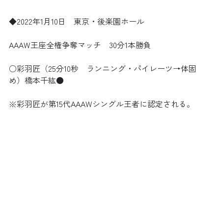
◆2022年1月10日　東京・後楽園ホール
AAAW王座全権争奪マッチ　30分1本勝負
○彩羽匠（25分10秒　ランニング・パイレーツ→体固
め）橋本千紘●
※彩羽匠が第15代AAAWシングル王者に認定される。