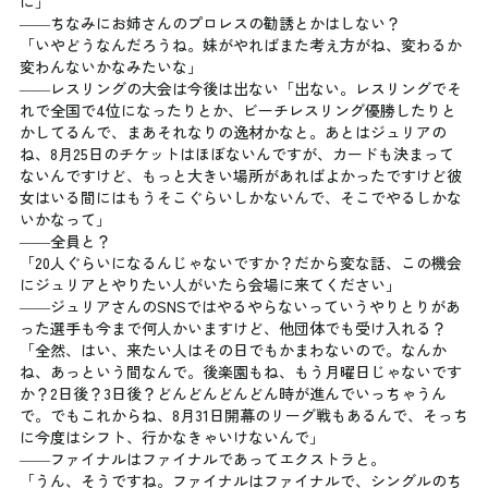
に」
――ちなみにお姉さんのプロレスの勧誘とかはしない？
「いやどうなんだろうね。妹がやればまた考え方がね、変わるか
変わんないかなみたいな」
――レスリングの大会は今後は出ない「出ない。レスリングでそ
れで全国で4位になったりとか、ビーチレスリング優勝したりと
かしてるんで、まあそれなりの逸材かなと。あとはジュリアの
ね、8月25日のチケットはほぼないんですが、カードも決まって
ないんですけど、もっと大きい場所があればよかったですけど彼
女はいる間にはもうそこぐらいしかないんで、そこでやるしかな
いかなって」
――全員と？
「20人ぐらいになるんじゃないですか？だから変な話、この機会
にジュリアとやりたい人がいたら会場に来てください」
――ジュリアさんのSNSではやるやらないっていうやりとりがあ
った選手も今まで何人かいますけど、他団体でも受け入れる？
「全然、はい、来たい人はその日でもかまわないので。なんか
ね、あっという間なんで。後楽園もね、もう月曜日じゃないです
か？2日後？3日後？どんどんどんどん時が進んでいっちゃうん
で。でもこれからね、8月31日開幕のリーグ戦もあるんで、そっち
に今度はシフト、行かなきゃいけないんで」
――ファイナルはファイナルであってエクストラと。
「うん、そうですね。ファイナルはファイナルで、シングルのち