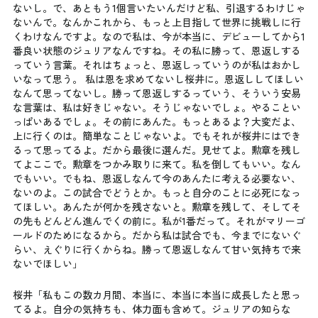
ないし。で、あともう1個言いたいんだけど私、引退するわけじゃ
ないんで。なんかこれから、もっと上目指して世界に挑戦しに行
くわけなんですよ。なので私は、今が本当に、デビューしてから1
番良い状態のジュリアなんですね。その私に勝って、恩返しする
っていう言葉。それはちょっと、恩返しっていうのが私はおかし
いなって思う。 私は恩を求めてないし桜井に。恩返ししてほしい
なんて思ってないし。勝って恩返しするっていう、そういう安易
な言葉は、私は好きじゃない。そうじゃないでしょ。やることい
っぱいあるでしょ。その前にあんた。もっとあるよ？大変だよ、
上に行くのは。簡単なことじゃないよ。でもそれが桜井にはでき
るって思ってるよ。だから最後に選んだ。見せてよ。勲章を残し
てよここで。勲章をつかみ取りに来て。私を倒してもいい。なん
でもいい。でもね、恩返しなんて今のあんたに考える必要ない、
ないのよ。この試合でどうとか。もっと自分のことに必死になっ
てほしい。あんたが何かを残さないと。勲章を残して、そしてそ
の先もどんどん進んでくの前に。私が1番だって。それがマリーゴ
ールドのためになるから。だから私は試合でも、今までにないぐ
らい、えぐりに行くからね。勝って恩返しなんて甘い気持ちで来
ないでほしい」
桜井「私もこの数カ月間、本当に、本当に本当に成長したと思っ
てるよ。自分の気持ちも、体力面も含めて。ジュリアの知らな