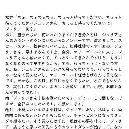
松井「ちょ、ちょちょちょ、ちょっと待ってください。ちょっと
待ってくださいジュリアさん。ちょっと待ってくださいよ」
ジュリア「何？」
松井「自分たちが、何かわかりますか？自分たちは、ジュリアさ
んのカウントダウンにいなかったメンバーです。改めまして、ス
ピードスター、松井かわいいこと、松井珠紗で～す！あの、ジュ
リアさん、早すぎるんですよ。自分、マリーゴールドに来て、ジ
ュリアさんと戦いたくて、ずっとやってきたんですけど、もうい
なくなるのって早すぎるから。でも、行っちゃうじゃないです
か。私、ジュリアさんとリングで会ってないまま、行ってらっし
ゃいなんて言えないし、マリーゴールド任せとけなんて言えない
です。だから、この日、19日じゃなくてもいい、どこでもいいん
で、試合してください。よろしくお願いします。小桃、お前もな
んか言ってやれ！」
南「ジュリアさん！私も戦いたいです。デビューして間もないで
すが、全部ぶつけたいです。お願いします」
翔月「小桃はいいんだよ小桃は。ジュリア、おい。私はよう、両
国前にあんたとシングルもしたいし、チャンピオンになってタッ
グも組みたい。そう言ったはずだ。私はその夢を叶えて、ジュリ
アに挑もうと思った矢先にもうカウントダウンが始まって。なん