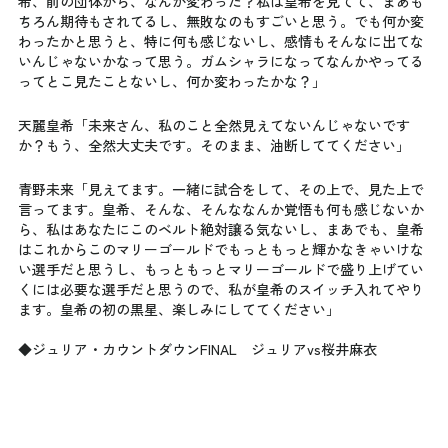
希、前の団体から、なんか変わった？私は皇希を見てて、まあも
ちろん期待もされてるし、無敗なのもすごいと思う。でも何か変
わったかと思うと、特に何も感じないし、感情もそんなに出てな
いんじゃないかなって思う。ガムシャラになってなんかやってる
ってとこ見たことないし、何か変わったかな？」
天麗皇希「未来さん、私のこと全然見えてないんじゃないです
か？もう、全然大丈夫です。そのまま、油断しててください」
青野未来「見えてます。一緒に試合をして、その上で、見た上で
言ってます。皇希、そんな、そんななんか覚悟も何も感じないか
ら、私はあなたにこのベルト絶対譲る気ないし、まあでも、皇希
はこれからこのマリーゴールドでもっともっと輝かなきゃいけな
い選手だと思うし、もっともっとマリーゴールドで盛り上げてい
くには必要な選手だと思うので、私が皇希のスイッチ入れてやり
ます。皇希の初の黒星、楽しみにしててください」
◆ジュリア・カウントダウンFINAL　ジュリアvs桜井麻衣