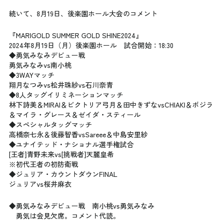
続いて、8月19日、後楽園ホール大会のコメント
『MARIGOLD SUMMER GOLD SHINE2024』
2024年8月19日（月）後楽園ホール　試合開始：18:30
◆勇気みなみデビュー戦
勇気みなみvs南小桃
◆3WAYマッチ
翔月なつみvs松井珠紗vs石川奈青
◆8人タッグイリミネーションマッチ
林下詩美＆MIRAI＆ビクトリア弓月＆田中きずなvsCHIAKI＆ボジラ
＆マイラ・グレース＆ゼイダ・スティール
◆スペシャルタッグマッチ
高橋奈七永＆後藤智香vsSareee＆中島安里紗
◆ユナイテッド・ナショナル選手権試合
[王者]青野未来vs[挑戦者]天麗皇希
※初代王者の初防衛戦
◆ジュリア・カウントダウンFINAL
ジュリアvs桜井麻衣
◆勇気みなみデビュー戦　南小桃vs勇気みなみ
　勇気は会見欠席。コメント代読。