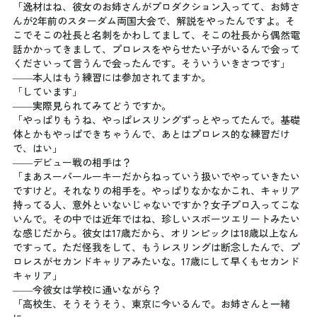
「逸材はね、彼女のお姉さんがプロダクション入ってて、お姉さ
んが2年前のスターダム両国大会で、解説をやったんですよ。そ
こでそこの社長と名刺をかわしてまして、そこの社長から偶然電
話かかってきまして、プロレスをやらせたい子がいるんで会って
くださいって言うんで会ったんです。そういういきさつです」
――本人はもう練習には参加されてますか。
「しています」
――実際見られてみてどうですか。
「やっぱりもうね、やっぱレスリングずっとやってたんで。基礎
体とかもやっぱできちゃうんで、あとはプロレス的な練習だけ
で、はい」
――デビュー戦の相手は？
「まあスーパールーキーだからねっていう扱いでやっていきたい
ですけど。それなりの相手を。やっぱりなかなかこれ、キャリア
持ってる人、意外といないじゃないですか？女子プロ入ってこな
いんで。その中では近年ではね、珍しいスポーツエリートみたい
な感じだから。彼女は17歳だから、オリンピックは18歳以上なん
ですって。ただ怪我をして、もうレスリングは断念したんで、プ
ロレスがセカンドキャリアみたいな。17歳にして早くもセカンド
キャリア」
――今彼女は学校に通いながら？
「高校生、そうそうそう、東京に今いるんで。お姉さんと一緒