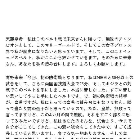
天麗皇希「私はこのベルト戦で未来さんに勝って、無敗のチャン
ピオンとして、このマリーゴールドで、そしてこの女子プロレス
界で私が歴史になりたいと思っています。そして、このユナイテ
ッドのベルト、私がここから輝かせていきます。そのために未来
さん、あなたを私の踏み台にします。よろしくお願いします」
青野未来「今回、初の防衛戦となります。私はMIRAIと60分以上の
試合をして、さらに両国国技館大会で25分、そしてボジラとの対
戦でこのベルトを手にしました。本当に苦しかった。すごい苦し
い思いしてやっと手にしたベルトです。で、初の防衛戦の相手
が、皇希ですが。私にとっては皇希は踏み台にもなりません。勝
って当たり前の選手だと思っているので。ただ、皇希、無敗って
言ってますけど、この4カ月の間で無敗。それをすごく誇りに思
ってるみたいですけど、私はあなたのそんな、試合より、今まで
自分がここでしてきた、この濃い試合をしてきた中で、すごく成
長していると思いますし、負ける気一切ありません。そして皇