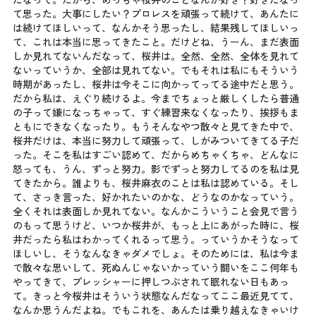
て思った。大事にしたい？プロレスを頑張って続けて、あんたに
は続けてほしいって、なんかそう思ったし、結果残してほしいっ
て、これは本当に思ってきたこと。だけどね、うーん、まだ表面
しか見れてないんだなって、桜井は。全然、全然、全体を見れて
ないっていうか、全部は見れてない。でもそれは私にもそういう
時期があったし、桜井は今そこに向かってってる途中だと思う。
だから私は、えぐり続けるよ。今までちょっと厳しくしたら普通
の子って嫌になっちゃって、すぐ練習来なくなったり、挨拶もま
ともにできなくなったり。もうそんなやつ散々と見てきた中で、
桜井だけは、本当に努力して頑張って、しがみついてきてる子だ
った。そこを私はすごい認めて、だからめちゃくちゃ、どんなに
怒っても、うん、ずっと努力。影でずっと努力してるのを私は見
てきたから。誰よりも、桜井麻衣のことは私は認めている。そし
て、さっき言った、好かれたいのかな、どうなのかなっていう。
全くそれは表面しか見れてない。なんかこういうこと会見で言う
のもって思うけど、いつか桜井が、もっと上にあがった時に、桜
井だったら私はわかってくれるって思う。っていうかそうなって
ほしいし、そうなんなきゃダメでしょ。そのためには、私は今ま
で散々な思いして、死ぬんじゃないかっていう闘いをここ何年も
やってきて、プレッシャーに押しつぶされて眠れない日もあっ
て。きっと今桜井はそういう状態なんだなってここ最近見てて、
なんか思うんだよね。でもこれを、あんたは乗り越えなきゃいけ