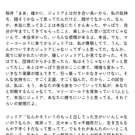
桜井「まあ、確かに、ジェリアとは付き合い長いから、私の気持
ち、隠そうかなって思ってたんだけど、隠せてなかった。なん
か、本当に思ってることは本当にたくさんあった。やっぱり、自
分が今までしてきてもらったこと、楽しかった思い出だけじゃな
いんで、本当辛かった。いろんな感情があるよ、本当。でも、マ
リーゴールドに来てからジュリアは、私が尊敬してて、うん、な
んかついてきたジュリアじゃないってずっと思ってた。なんか、
周りに好かれたいのか、優しいジュリアしか見てなかった。それ
はでも、団体だからかと思ったら、私はそうじゃないとずっと思
ってたし。あとはやっぱり自分がここに来て、環境も変わって、
いきなり後輩が増えてきて、引っ張っていかなきゃいけない。そ
んな気持ちに、すごく正直、すごく悩んだ。だから、この試合
は、私は、もう、あなたの後ろ姿をついていってた私が、あなた
と対戦するんじゃなくて、マリーゴールドを背負っていく1人とし
て、本当にジュリア、あなたに勝ちにいこうと思ってる。それぐ
らいの覚悟だよ」
ジュリア「なんかそういうのもっと出してった方がいいんじゃな
いの？なんか、桜井って、元々めっちゃ不器用だし、生き方もな
んか下手くそだなって思ってて。でもそれがあんたのいいところ
だなって。だから、めっちゃ桜井のことなんか好き？好きだなっ