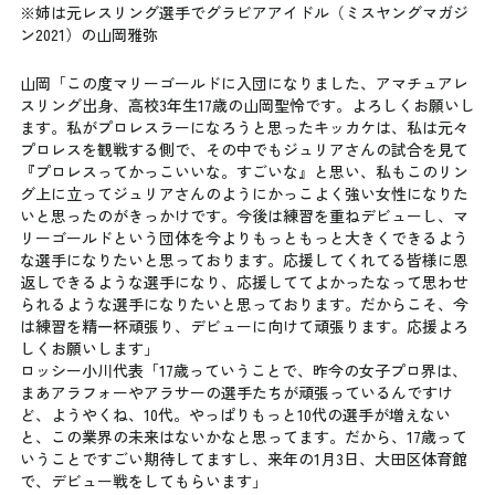
※姉は元レスリング選手でグラビアアイドル（ミスヤングマガジ
ン2021）の山岡雅弥
山岡「この度マリーゴールドに入団になりました、アマチュアレ
スリング出身、高校3年生17歳の山岡聖怜です。よろしくお願いし
ます。私がプロレスラーになろうと思ったキッカケは、私は元々
プロレスを観戦する側で、その中でもジュリアさんの試合を見て
『プロレスってかっこいいな。すごいな』と思い、私もこのリン
グ上に立ってジュリアさんのようにかっこよく強い女性になりた
いと思ったのがきっかけです。今後は練習を重ねデビューし、マ
リーゴールドという団体を今よりもっともっと大きくできるよう
な選手になりたいと思っております。応援してくれてる皆様に恩
返しできるような選手になり、応援しててよかったなって思わせ
られるような選手になりたいと思っております。だからこそ、今
は練習を精一杯頑張り、デビューに向けて頑張ります。応援よろ
しくお願いします」
ロッシー小川代表「17歳っていうことで、昨今の女子プロ界は、
まあアラフォーやアラサーの選手たちが頑張っているんですけ
ど、ようやくね、10代。やっぱりもっと10代の選手が増えない
と、この業界の未来はないかなと思ってます。だから、17歳って
いうことですごい期待してますし、来年の1月3日、大田区体育館
で、デビュー戦をしてもらいます」