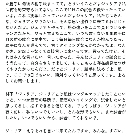
か勝手に最後の相手決まってて。どういうことだよジュリア？私
は何も約束守られてない。ここで19日この試合の後やったってい
いよ。これに挑戦したっていいんだよジュリア。私たちはみん
な、ジュリアとやりたいし、そんな思い出作りに来てるわけじゃ
ないんだよ。ジュリアとやって、格の違いをここで見せつけるチ
ャンスだから、やっと言えたここで。いつも言えないまま勝手に
目の前の試合に夢中で、こう毎日毎日試合になんか挑んでたら、
勝手になんか進んでて、言うタイミングなんかなかったよ。なん
かさ、SNSじゃなくて直接言いに来いってさ、言ってたけど、そ
れはみんな言いたい。言いたかった。みんなジュリアの試合にこ
う当たって、自分をさらけ出して、もっともっと存在感見せつけ
てやりたかったんだよ。だけどジュリア、勝手に決めてよ。私
は、ここで19日でもいい、絶対やってやろうと思ってます。よろ
しくお願いします」
林下「ジュリア、ジュリアとは私はシングルマッチしたことない
けど、いつか最高の場所で、最高のタイミングで、試合したいと
思ってるし、必ずできると信じてる。でもやっぱり、ジュリアが
行く前に、私はいつでもいいし、どんな形でもいい。また試合が
したい。いつでもいいから、試合してくれない？」
ジュリア「え？それを言いに来てたんですか、みんな。すごい、