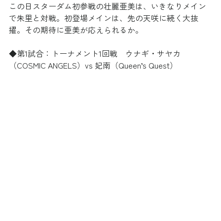
この日スターダム初参戦の壮麗亜美は、いきなりメイン
で朱里と対戦。初登場メインは、先の天咲に続く大抜
擢。その期待に亜美が応えられるか。
◆第1試合：トーナメント1回戦　ウナギ・サヤカ
（COSMIC ANGELS）vs 妃南（Queen’s Quest）