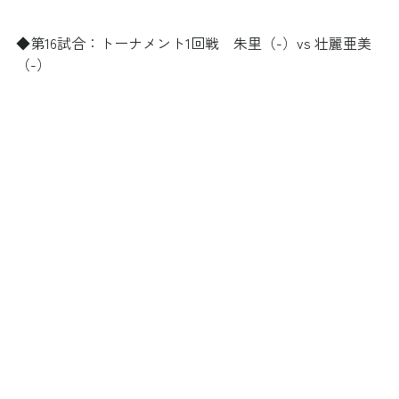
◆第16試合：トーナメント1回戦　朱里（-）vs 壮麗亜美
（-）