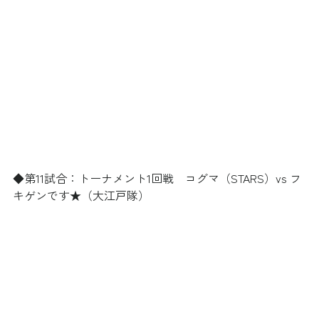
◆第11試合：トーナメント1回戦　コグマ（STARS）vs フ
キゲンです★（大江戸隊）