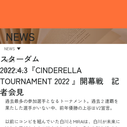
NEWS
NEWS
スターダム
NEWS
2022.4.3『CINDERELLA
女子プロレス
TOURNAMENT 2022 』開幕戦 記
者会見
過去最多の参加選手となるトーナメント。過去２連覇を
果たした選手がいない中、前年優勝の上谷はV2宣言。
以前にコンビを組んでいた白川とMIRAIは、白川が未来に