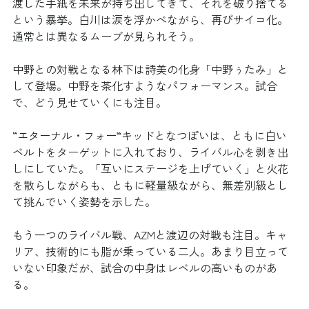
渡した手紙を未来が持ち出してきて、それを破り捨てる
という暴挙。白川は涙を浮かべながら、再びサイコ化。
通常とは異なるムーブが見られそう。
中野との対戦となる林下は詩美の化身「中野ぅたみ」と
して登場。中野を茶化すようなパフォーマンス。試合
で、どう見せていくにも注目。
“エターナル・フォー”キッドとなつぽいは、ともに白い
ベルトをターゲットに入れており、ライバル心を剥き出
しにしていた。「互いにステージを上げていく」と火花
を散らしながらも、ともに軽量級ながら、無差別級とし
て挑んでいく姿勢を示した。
もう一つのライバル戦、AZMと渡辺の対戦も注目。キャ
リア、技術的にも脂が乗っている二人。あまり目立って
いない印象だが、試合の中身はレベルの高いものがあ
る。