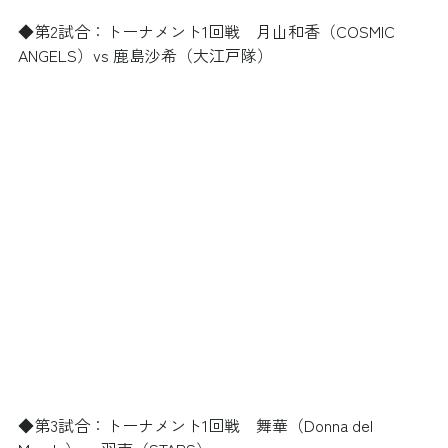
◆第2試合：トーナメント1回戦　月山和香（COSMIC 
ANGELS）vs 鹿島沙希（大江戸隊）
◆第3試合：トーナメント1回戦　舞華（Donna del 