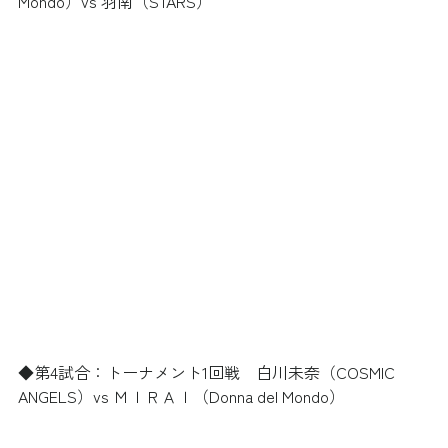
Mondo）vs 羽南（STARS）
◆第4試合：トーナメント1回戦　白川未奈（COSMIC 
ANGELS）vs ＭＩＲＡＩ（Donna del Mondo）