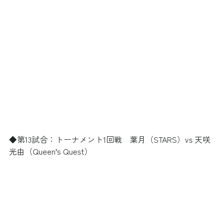
◆第13試合：トーナメント1回戦　葉月（STARS）vs 天咲
光由（Queen’s Quest）