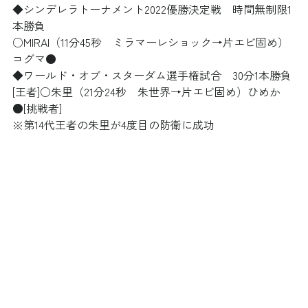
◆シンデレラトーナメント2022優勝決定戦　時間無制限1
本勝負
○MIRAI（11分45秒　ミラマーレショック→片エビ固め）
コグマ●
◆ワールド・オブ・スターダム選手権試合　30分1本勝負
[王者]○朱里（21分24秒　朱世界→片エビ固め）ひめか
●[挑戦者]
※第14代王者の朱里が4度目の防衛に成功