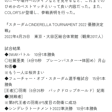
のニーや場外へのダイブなどを見せるなど、これまでの
ひめかのベストマッチといって良い内容だった。また、
COLOR'Sが登場し、参戦表明を行った。
『スターダムCINDERELLA TOURNAMENT 2022 優勝決定
戦』
2022年4月29日　東京・大田区総合体育館（観衆2017人）
試合結果
◆3WAYバトル　10分1本勝負
○壮麗亜美（4分19秒　ブレーンバスター→体固め）月山
和香●
※もう一人は桜井まい
◆フューチャー・オブ・スターダム選手権試合　15分1本
勝負
[王者]○羽南（6分26秒　バックドロップホールド）妃南
●[挑戦者]
※第8代王者の羽南が5度目の防衛に成功
◆シンデレラトーナメント2022準決勝　10分1本勝負