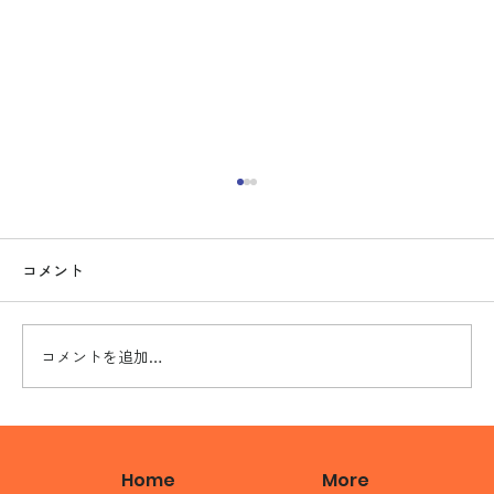
コメント
コメントを追加…
マリーゴールド1周年、高橋奈七永引退試
合 2025.5.24 MARIGOLD
Home
More