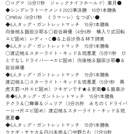
○コグマ（6分17秒　ジャックナイフホールド）葉月●
◆シンデレラトーナメント2022準決勝　10分1本勝負
○MIRAI（8分17秒　ミラマーレ）なつぽい●
◆6人タッグ・ガントレットマッチ　15分1本勝負
向後桃＆飯田沙耶＆○岩谷麻優（4分6秒　横入り式回転
エビ固め）レディ・C●＆上谷沙弥＆林下詩美	
◆6人タッグ・ガントレットマッチ　15分1本勝負
○渡辺桃＆スターライト・キッド＆琉悪夏（5分11秒　ひ
とでなしドライバー→エビ固め）向後桃＆飯田沙耶●＆
岩谷麻優	
◆6人タッグ・ガントレットマッチ　15分1本勝負
渡辺桃＆○スターライト・キッド＆琉悪夏（5分1秒　黒
虎天罰→片エビ固め）フキゲンです★＆吏南●＆鹿島沙
希◆6人タッグ・ガントレットマッチ　15分1本勝負
テクラ＆○舞華＆ジュリア（3分35秒　みちのくドライバ
ーⅡ→片エビ固め）渡辺桃＆スターライト・キッド＆琉
悪夏●
◆6人タッグ・ガントレットマッチ　15分1本勝負
ウナギ・サヤカ＆白川未奈＆○中野たむ（7分19秒　