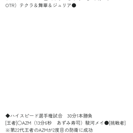
OTR）テクラ＆舞華＆ジュリア●	
◆ハイスピード選手権試合　30分1本勝負
[王者]○AZM（13分6秒　あずみ寿司）駿河メイ●[挑戦者]
※第22代王者のAZMが2度目の防衛に成功